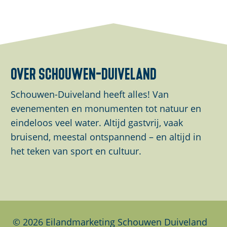
e
e
e
e
e
e
l
l
l
d
d
d
e
e
e
over schouwen-duiveland
z
z
z
e
e
e
Schouwen-Duiveland heeft alles! Van
p
p
p
evenementen en monumenten tot natuur en
a
a
a
eindeloos veel water. Altijd gastvrij, vaak
g
g
g
bruisend, meestal ontspannend – en altijd in
i
i
i
het teken van sport en cultuur.
n
n
n
a
a
a
o
o
o
p
p
p
F
L
W
© 2026 Eilandmarketing Schouwen Duiveland