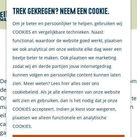
Over ons
Trek gekregen? Neem een cookie.
Kanalen
Menu
Om je beter en persoonlijker te helpen, gebruiken wij
Projecten
G
COOKIES en vergelijkbare technieken. Naast
a
functional, waardoor de website goed werkt, plaatsen
Evenement
n
Zuunig op Weze
we ook analytical om onze website elke dag weer een
aanmelden
a
beetje beter te maken. Ook plaatsen we marketing
Contact
a
|
|
|
zodat wij en derde partijen jouw internetgedrag
r
kunnen volgen en persoonlijke content kunnen laten
d
De gemeente Schouwen-Duiveland streeft ernaar om
zien. Meer weten? Lees hier alles over ons
e
de schoonste gemeente van Nederland te worden.
cookiebeleid. Als je alle elementen van onze website
h
Om alle inwoners, ondernemers en gasten bewust te
wilt zien en gebruiken, dan is het nodig dat je onze
o
maken van de impact van zwerfafval, is daarom een
COOKIES accepteert. Indien je kiest voor weigeren,
m
eiland brede zwerfafvalcampagne ontwikkeld. De
plaatsen we alleen functionele en analytische
e
campagne richt zich op inwoners, ondernemers en
COOKIES.
p
gasten van het eiland. Het doel van de
a