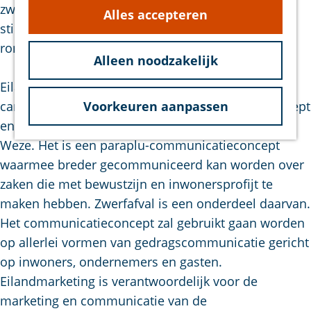
zwerfafvalcampagne is om schoon gedrag te
Alles accepteren
g
stimuleren en meer bewustwording te creëren
e
rondom zwerfafval.
Alleen noodzakelijk
Eilandmarketing is nauw betrokken bij deze
campagne en heeft een nieuw communicatieconcept
Voorkeuren aanpassen
en positionering hiervoor ontwikkeld: Zuunig op
Weze. Het is een paraplu-communicatieconcept
waarmee breder gecommuniceerd kan worden over
zaken die met bewustzijn en inwonersprofijt te
maken hebben. Zwerfafval is een onderdeel daarvan.
Het communicatieconcept zal gebruikt gaan worden
op allerlei vormen van gedragscommunicatie gericht
op inwoners, ondernemers en gasten.
Eilandmarketing is verantwoordelijk voor de
marketing en communicatie van de