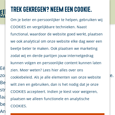
Over ons
Trek gekregen? Neem een cookie.
Kanalen
Menu
Om je beter en persoonlijker te helpen, gebruiken wij
Projecten
G
COOKIES en vergelijkbare technieken. Naast
a
functional, waardoor de website goed werkt, plaatsen
Evenement
n
Jouw Uitwaaier
we ook analytical om onze website elke dag weer een
aanmelden
a
beetje beter te maken. Ook plaatsen we marketing
Contact
a
|
|
|
zodat wij en derde partijen jouw internetgedrag
r
kunnen volgen en persoonlijke content kunnen laten
d
Eén van de doelstellingen van Eilandmarketing is
zien. Meer weten? Lees hier alles over ons
e
zorgen voor spreiding van recreatie in tijd en ruimte.
cookiebeleid. Als je alle elementen van onze website
h
Bezoekers ook laten ontdekken wat er naast het
wilt zien en gebruiken, dan is het nodig dat je onze
o
strand nog meer te ontdekken valt. Maar hoe hoe
COOKIES accepteert. Indien je kiest voor weigeren,
m
laat je bezoekers de volle potentie van de
plaatsen we alleen functionele en analytische
e
bestemming Schouwen-Duiveland ontdekken?
COOKIES.
p
Anders gezegd: hoe laat je ze ‘uitwaaien’ over het
a