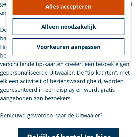
gehele eiland, zodat al het moois gezien wordt? Het
Alles accepteren
g
antwoord: Jouw Uitwaaier.
e
Alleen noodzakelijk
De Uitwaaier is beschikbaar in een vloer- en
baliedsiplay en bevat verschillende tip-kaarten.
Hierop staan musea, wandelroutes,
Voorkeuren aanpassen
bezienswaardigheden en meer. Met deze
verschillende tip-kaarten creëert een bezoek eigen,
gepersonaliseerde Uitwaaier. De “tip-kaarten”, met
elk een activiteit of bezienswaardigheid, worden
gepresenteerd in een display en wordt gratis
aangeboden aan bezoekers.
Benieuwd geworden naar de Uitwaaier?