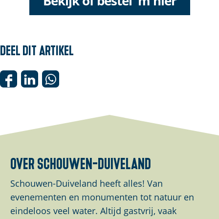
Bekijk of bestel 'm hier
Deel dit artikel
D
D
D
e
e
e
e
e
e
l
l
l
d
d
d
e
e
e
over schouwen-duiveland
z
z
z
e
e
e
Schouwen-Duiveland heeft alles! Van
p
p
p
evenementen en monumenten tot natuur en
a
a
a
eindeloos veel water. Altijd gastvrij, vaak