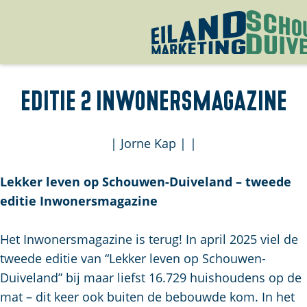
G
a
Editie 2 Inwonersmagazine
n
a
a
|
Jorne Kap
|
|
r
d
Lekker leven op Schouwen-Duiveland – tweede
e
editie Inwonersmagazine
h
o
Het Inwonersmagazine is terug! In april 2025 viel de
m
tweede editie van “Lekker leven op Schouwen-
e
Duiveland” bij maar liefst 16.729 huishoudens op de
p
mat – dit keer ook buiten de bebouwde kom. In het