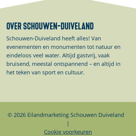
l
l
l
d
d
d
e
e
e
over schouwen-duiveland
z
z
z
e
e
e
Schouwen-Duiveland heeft alles! Van
p
p
p
evenementen en monumenten tot natuur en
a
a
a
eindeloos veel water. Altijd gastvrij, vaak
g
g
g
bruisend, meestal ontspannend – en altijd in
i
i
i
het teken van sport en cultuur.
n
n
n
a
a
a
o
o
o
p
p
p
F
L
W
© 2026 Eilandmarketing Schouwen Duiveland
a
i
h
|
c
n
a
Cookie voorkeuren