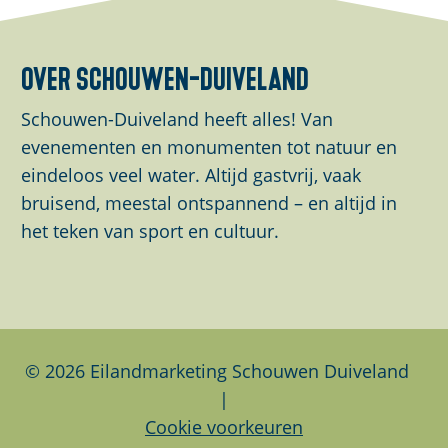
l
l
l
d
d
d
e
e
e
over schouwen-duiveland
z
z
z
e
e
e
Schouwen-Duiveland heeft alles! Van
p
p
p
evenementen en monumenten tot natuur en
a
a
a
eindeloos veel water. Altijd gastvrij, vaak
g
g
g
bruisend, meestal ontspannend – en altijd in
i
i
i
het teken van sport en cultuur.
n
n
n
a
a
a
o
o
o
p
p
p
F
L
W
© 2026 Eilandmarketing Schouwen Duiveland
a
i
h
|
c
n
a
Cookie voorkeuren