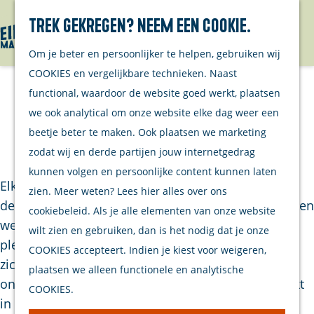
Over ons
Trek gekregen? Neem een cookie.
Kanalen
Menu
Om je beter en persoonlijker te helpen, gebruiken wij
Projecten
G
COOKIES en vergelijkbare technieken. Naast
a
functional, waardoor de website goed werkt, plaatsen
Evenement
n
Banieren op het eiland
we ook analytical om onze website elke dag weer een
aanmelden
a
beetje beter te maken. Ook plaatsen we marketing
Contact
a
|
|
|
zodat wij en derde partijen jouw internetgedrag
r
kunnen volgen en persoonlijke content kunnen laten
d
Elk jaar vervangen wij de banieren bij
zien. Meer weten? Lees hier alles over ons
e
de verschillende dorpskernen. Per dorpskern hebben
cookiebeleid. Als je alle elementen van onze website
h
we gekozen voor diverse landmarks (herkenbare
wilt zien en gebruiken, dan is het nodig dat je onze
o
plekken) van de kern. Hiermee vergroten we de
COOKIES accepteert. Indien je kiest voor weigeren,
m
zichtbaarheid en herkenbaarheid van het eiland
plaatsen we alleen functionele en analytische
e
onder de doelgroepen. De banieren zijn opgemaakt
COOKIES.
p
in de nieuwe huisstijl van Eilandmarketing
a